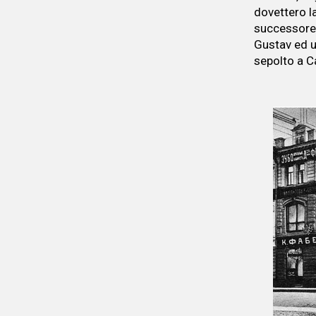
dovettero la
successore d
Gustav ed u
sepolto a C