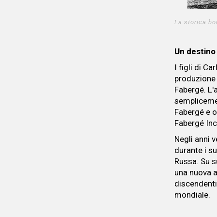
La storica bo
Un destino
I figli di C
produzione d
Fabergé. L'
semplicemen
Fabergé e o
Fabergé Inc.
Negli anni 
durante i su
Russa. Su s
una nuova a
discendenti
mondiale.