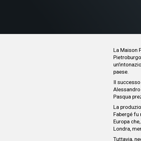
La Maison F
Pietroburgo
un'intonazio
paese.
Il successo
Alessandro I
Pasqua prez
La produzion
Fabergé fu n
Europa che, 
Londra, men
Tuttavia, ne