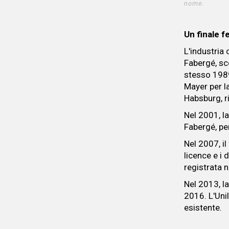
nome.
Un finale f
L'industria 
Fabergé, sco
stesso 1989
Mayer per l
Habsburg, r
Nel 2001, la
Fabergé, pe
Nel 2007, il
licence e i 
registrata n
Nel 2013, la
2016. L'Unil
esistente.