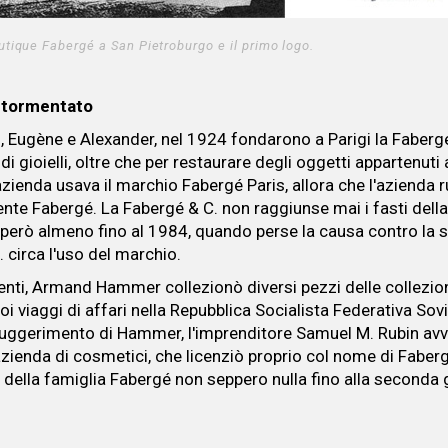
utique Fabergé a San Pietroburgo e il primo logo.
 tormentato
arl, Eugène e Alexander, nel 1924 fondarono a Parigi la Fabergé
i gioielli, oltre che per restaurare degli oggetti appartenuti
azienda usava il marchio Fabergé Paris, allora che l'azienda 
te Fabergé. La Fabergé & C. non raggiunse mai i fasti dell
però almeno fino al 1984, quando perse la causa contro la 
 circa l'uso del marchio.
venti, Armand Hammer collezionò diversi pezzi delle collezio
oi viaggi di affari nella Repubblica Socialista Federativa Sov
uggerimento di Hammer, l'imprenditore Samuel M. Rubin avv
zienda di cosmetici, che licenziò proprio col nome di Fabergé
 della famiglia Fabergé non seppero nulla fino alla seconda 