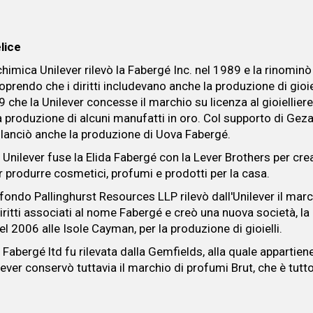
elice
chimica Unilever rilevò la Fabergé Inc. nel 1989 e la rinominò
prendo che i diritti includevano anche la produzione di gioiel
 che la Unilever concesse il marchio su licenza al gioielliere
a produzione di alcuni manufatti in oro. Col supporto di Gez
ilanciò anche la produzione di Uova Fabergé.
 Unilever fuse la Elida Fabergé con la Lever Brothers per cre
r produrre cosmetici, profumi e prodotti per la casa.
 fondo Pallinghurst Resources LLP rilevò dall'Unilever il marc
diritti associati al nome Fabergé e creò una nuova società, la
el 2006 alle Isole Cayman, per la produzione di gioielli.
 Fabergé ltd fu rilevata dalla Gemfields, alla quale appartiene
ever conservò tuttavia il marchio di profumi Brut, che è tutto