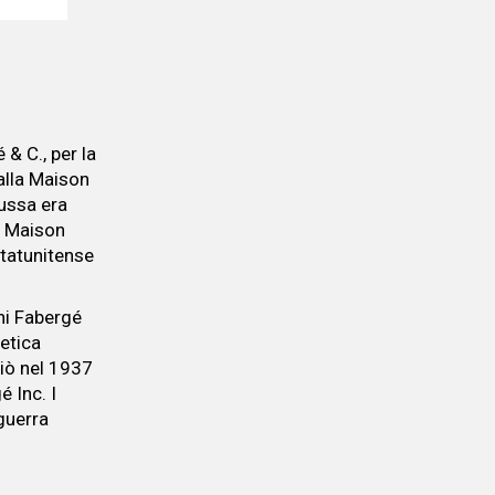
 & C., per la
 alla Maison
russa era
a Maison
statunitense
ni Fabergé
ietica
iò nel 1937
 Inc. I
guerra