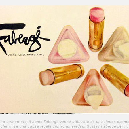
no tormentato, il nome Fabergé venne utilizzato da un'azienda cosm
 che vinse una causa legale contro gli eredi di Gustav Faberge per l'ut