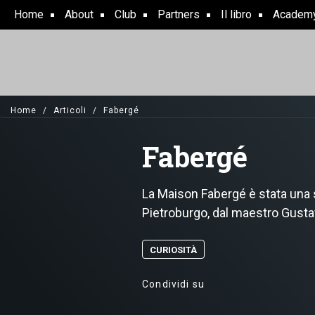
Skip
Home
About
Club
Partners
Il libro
Academ
to
main
content
Home
Articoli
Fabergé
Fabergé
La Maison Fabergé è stata una s
Pietroburgo, dal maestro Gusta
CURIOSITÀ
Condividi su