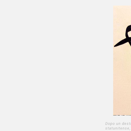
Dopo un desti
statunitense,