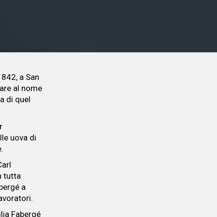
1842, a San
dare al nome
a di quel
r
lle uova di
.
Carl
n tutta
abergé a
avoratori.
glia Fabergé