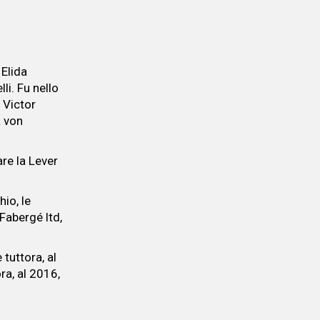
 Elida
li. Fu nello
 Victor
a von
are la Lever
hio, le
 Fabergé ltd,
 tuttora, al
ra, al 2016,