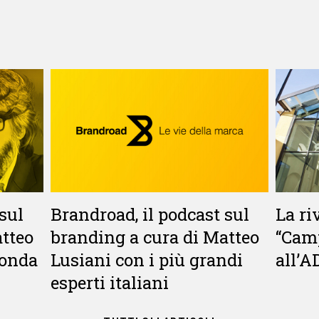
sul
Brandroad, il podcast sul
La ri
atteo
branding a cura di Matteo
“Camp
conda
Lusiani con i più grandi
all’
esperti italiani