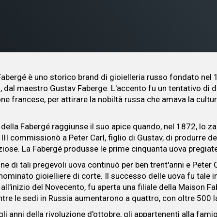
abergé è uno storico brand di gioielleria russo fondato nel 
, dal maestro Gustav Faberge. L'accento fu un tentativo di 
ne francese, per attirare la nobiltà russa che amava la cultur
 della Fabergé raggiunse il suo apice quando, nel 1872, lo za
II commissionò a Peter Carl, figlio di Gustav, di produrre de
iose. La Fabergé produsse le prime cinquanta uova pregiate
e di tali pregevoli uova continuò per ben trent'anni e Peter 
ominato gioielliere di corte. Il successo delle uova fu tale i
all'inizio del Novecento, fu aperta una filiale della Maison F
tre le sedi in Russia aumentarono a quattro, con oltre 500 l
gli anni della rivoluzione d'ottobre, gli appartenenti alla fami