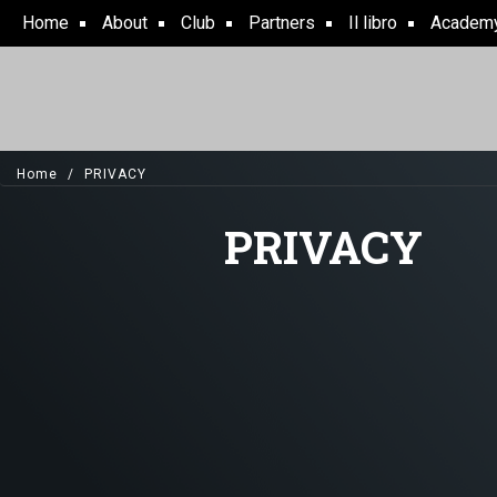
Skip
Home
About
Club
Partners
Il libro
Academ
to
main
content
Home
PRIVACY
PRIVACY