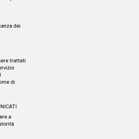
ncanza dei
ere trattati
ervizio
l
come di
UNICATI
ere a
utorità