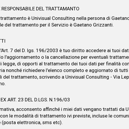
E RESPONSABILE DEL TRATTAMANTO
l trattamento è Univisual Consulting nella persona di Gaetano
e del trattamento per il Servizio è Gaetano Grizzanti.
TTI
l'Art. 7 del D. lgs. 196/2003 è tuo diritto accedere ai tuoi dat
do l'aggiornamento o la cancellazione per eventuali trattamen
i legge, di opporti al trattamento dei tuoi dati per finalità 
ria nonché richiedere l'elenco completo e aggiornato di tutti 
i del trattamento, scrivendo a Univisual Consulting - Via Lep
no.
X ART. 23 DEL D.LGS. N.196/03
rmativa, acconsento affinché i miei dati vengano trattati da U
 con le modalità di trattamento ivi previste, incluse le comun
 (posta elettronica, sms etc).