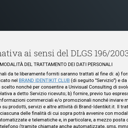
ativa ai sensi del DLGS 196/200
E MODALITÀ DEL TRATTAMENTO DEI DATI PERSONALI
nali da te liberamente forniti saranno trattati al fine di: a) forn
dicato nel
BRAND IDENTIKIT CLUB
(di seguito "Servizio") e da
 scelto nonché per consentire a Univisual Consulting di svo
elativa a detto Servizio ricevuto; b) fornire, previo tuo espre
nformazioni commerciali e/o promozionali nonché inviare m
o su prodotti, servizi e altre attività di Brand-Identikit.it. Il t
 ciascuna delle finalità di cui sopra potrà avvenire con modal
utomatizzate e telematiche e, in particolare, a mezzo posta 
, telefono (tramite chiamate anche automatizzate, sms, mms