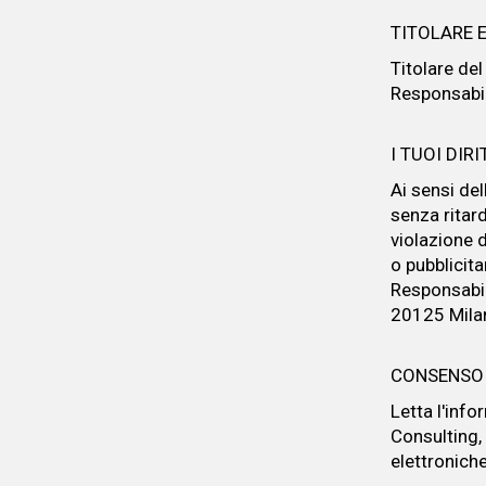
TITOLARE 
Titolare de
Responsabil
I TUOI DIRI
Ai sensi del
senza ritar
violazione d
o pubblicita
Responsabil
20125 Mila
CONSENSO E
Letta l'info
Consulting,
elettroniche