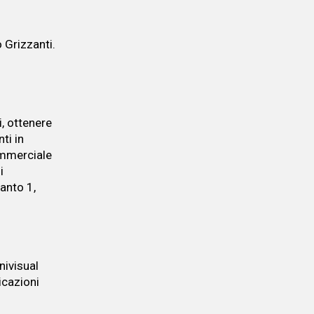
 Grizzanti.
i, ottenere
ti in
commerciale
i
anto 1,
nivisual
icazioni