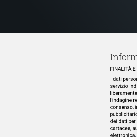
Inform
FINALITÀ 
I dati perso
servizio in
liberamente
l'indagine r
consenso, i
pubblicitari
dei dati per
cartacee, a
elettronica