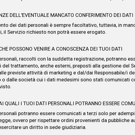
ZE DELL'EVENTUALE MANCATO CONFERIMENTO DEI DATI
ento dei dati personali è sempre facoltativo, tuttavia, in ma
ti, il Servizio richiesto non potrà essere erogato.
CHE POSSONO VENIRE A CONOSCENZA DEI TUOI DATI
personali, raccolti con la suddetta registrazione, potranno ess
i del trattamento, anche esterni, preposti alla gestione del S
alle previste attività di marketing e dal/dai Responsabile/i de
 o dalle società cui i dati medesimi sono stati comunicati 
visto.
AI QUALI I TUOI DATI PERSONALI POTRANNO ESSERE COM
 personali potranno essere comunicati a terzi solo per adempi
legge, ovvero per rispettare ordini provenienti da pubbliche a
sercitare un diritto in sede giudiziaria.