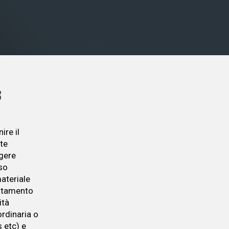
3
ire il
 te
lgere
sso
ateriale
rattamento
ità
ordinaria o
 etc) e