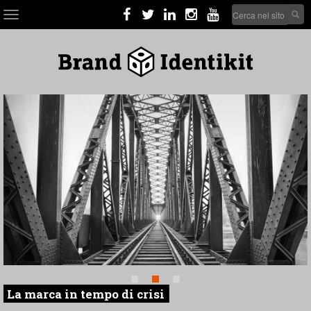
Skip
Search
Toggle
to
form
navigation
main
Cerca nel sito
content
La marca in tempo di crisi