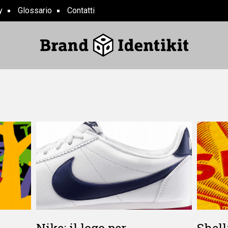
y
Glossario
Contatti
Nike: il logo per
Shell