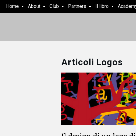
Skip
Home
About
Club
Partners
Il libro
Academ
to
main
content
Articoli Logos
Il design di un logo di