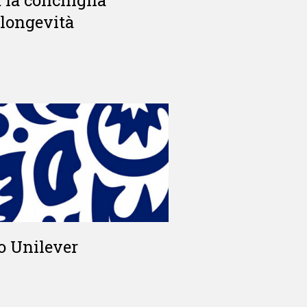
 longevità
go Unilever