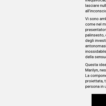
inequivocab
lasciare nu
all’inconsci
Vi sono amb
come nel m
presentatore
palinsesto,
degli inves
antonomasia
inossidabil
della sensu
Questa idea
Marilyn, ne
La compone
proiettata,
persona in 