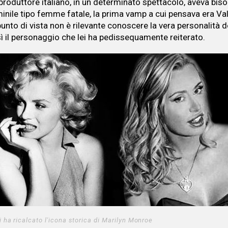
roduttore italiano, in un determinato spettacolo, aveva bis
inile tipo femme fatale, la prima vamp a cui pensava era Val
unto di vista non è rilevante conoscere la vera personalità d
ì il personaggio che lei ha pedissequamente reiterato.
i ha ricalcato l'icona storica di Marilyn Monroe