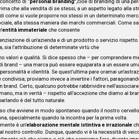
l concetto di
“personal branding”
,cioè di branding di una pe
rima che alla vendita di se stessi, a un aspetto legato alla s
 di come si vuole proporre noi stessi in un determinato merc
ciale, alla stessa maniera dei marchi commerciali. Come s
’
entità immateriale
che consente
renziazione di un’azienda e di un prodotto o servizio rispetto 
 sia l’attribuzione di determinate virtù che
no valori e qualità. Si dice spesso che – per comprendere meg
 di brand – una marca può essere equiparata a un essere um
 personalità e identità. Se quest’ultima pare oramai un’astra
e condivisa; proviamo invece a invertire i fattori, paragonan
n brand. Certo, qualcuno potrebbe rabbrividire nell’associare
mano, ma in verità – rispetto all’accezione che diamo al bran
arlando è del tutto naturale.
so che avviene in modo spontaneo quando il nostro cervello 
ona, specialmente quando la incontra per la prima volta.
mente è un’
elaborazione mentale istintiva e irrazionale
ch
al nostro controllo. Dunque, quando vi è la necessità di veic