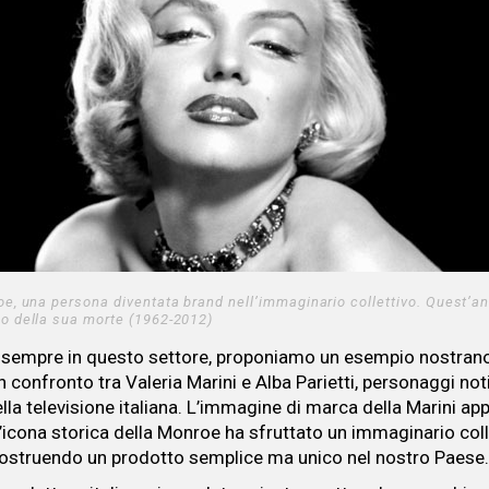
e, una persona diventata brand nell’immaginario collettivo. Quest’ann
o della sua morte (1962-2012)
sempre in questo settore, proponiamo un esempio nostran
confronto tra Valeria Marini e Alba Parietti, personaggi noti
lla televisione italiana. L’immagine di marca della Marini app
l’icona storica della Monroe ha sfruttato un immaginario coll
costruendo un prodotto semplice ma unico nel nostro Paese