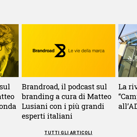
sul
Brandroad, il podcast sul
La ri
atteo
branding a cura di Matteo
“Camp
conda
Lusiani con i più grandi
all’
esperti italiani
TUTTI GLI ARTICOLI