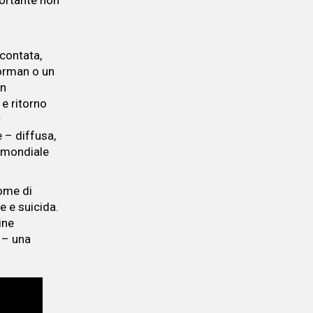
ortante non
scontata,
horman o un
un
 e ritorno
r
 – diffusa,
d mondiale
nome di
e e suicida.
ine
 – una