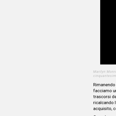
Marilyn Monro
cinquantesim
Rimanendo 
facciamo un 
trascorsi de
ricalcando 
acquisito, 