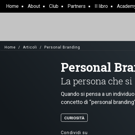
Skip
Home
About
Club
Partners
Il libro
Academ
to
main
content
Home
Articoli
Personal Branding
Personal Br
La persona che si
Quando si pensa a un individuo 
concetto di “personal branding”
CURIOSITÀ
Condividi su