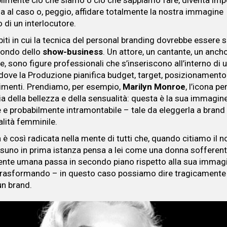
ilmente ciò che siamo o ciò che sappiamo fare, diventa imp
lla al caso o, peggio, affidare totalmente la nostra immagine
o di un interlocutore.
iti in cui la tecnica del personal branding dovrebbe essere 
ondo dello
show-business
. Un attore, un cantante, un anc
, sono figure professionali che s’inseriscono all’interno di 
 dove la Produzione pianifica budget, target, posizionamento
timenti. Prendiamo, per esempio,
Marilyn Monroe
, l’icona pe
 della bellezza e della sensualità: questa è la sua immagine
e e probabilmente intramontabile – tale da eleggerla a bran
alità femminile.
 è così radicata nella mente di tutti che, quando citiamo il 
ssuno in prima istanza pensa a lei come una donna sofferent
nte umana passa in secondo piano rispetto alla sua immag
 trasformando – in questo caso possiamo dire tragicamente
un brand.