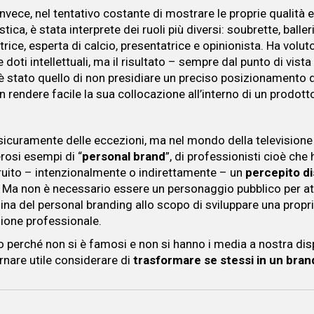
 invece, nel tentativo costante di mostrare le proprie qualità e
istica, è stata interprete dei ruoli più diversi: soubrette, baller
trice, esperta di calcio, presentatrice e opinionista. Ha volu
 doti intellettuali, ma il risultato – sempre dal punto di vista
è stato quello di non presidiare un preciso posizionamento 
n rendere facile la sua collocazione all’interno di un prodott
sicuramente delle eccezioni, ma nel mondo della televisio
rosi esempi di “
personal brand
”, di professionisti cioè che
uito – intenzionalmente o indirettamente – un
percepito
di
. Ma non è necessario essere un personaggio pubblico per at
lina del personal branding allo scopo di sviluppare una propr
ione professionale.
io perché non si è famosi e non si hanno i media a nostra dis
rnare utile considerare di
trasformare se stessi in un bran