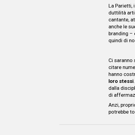
La Parietti,
duttilità art
cantante, at
anche le sue
branding – 
quindi di no
Ci saranno 
citare nume
hanno costr
loro stessi
dalla discip
di affermaz
Anzi, propr
potrebbe to