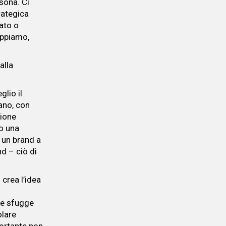
rsona. Ci
trategica
ato o
appiamo,
alla
lio il
ano, con
zione
do una
 un brand a
d – ciò di
crea l’idea
e sfugge
olare