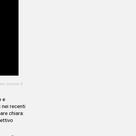
o ricorre il
o e
 nei recenti
are chiara:
ettivo
.