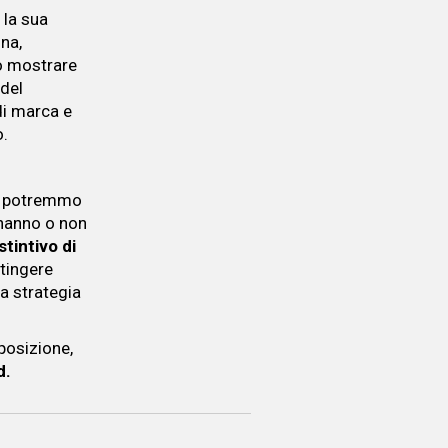
 la sua
ina,
to mostrare
 del
di marca e
o.
ne potremmo
 hanno o non
stintivo di
tingere
ia strategia
posizione,
d.