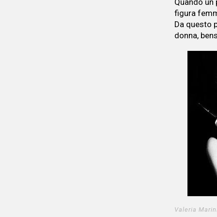
Quando un p
figura femm
Da questo p
donna, bens
Valeria Marin