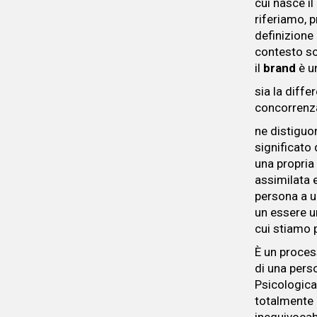
cui nasce i
riferiamo, p
definizione
contesto so
il
brand
è un
sia la diffe
concorrenza,
ne distiguo
significato
una propria
assimilata 
persona a u
un essere u
cui stiamo p
È un proces
di una pers
Psicologica
totalmente 