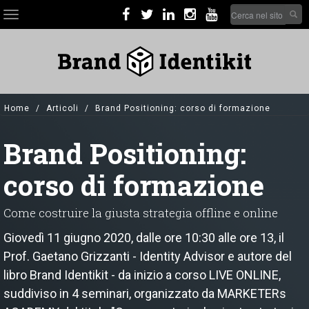
Skip
Search
Toggle
to
form
navigation
main
Cerca nel sito
content
Home
Articoli
Brand Positioning: corso di formazione
Brand Positioning:
corso di formazione
Come costruire la giusta strategia offline e online
Giovedì 11 giugno 2020, dalle ore 10:30 alle ore 13, il
Prof. Gaetano Grizzanti - Identity Advisor e autore del
libro Brand Identikit - da inizio a corso LIVE ONLINE,
suddiviso in 4 seminari, organizzato da MARKETERs