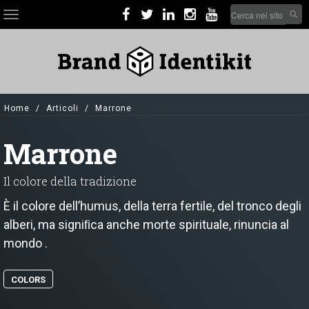
Skip
Search
Toggle
to
form
navigation
main
Cerca nel sito
content
Home
Articoli
Marrone
Marrone
Il colore della tradizione
È il colore dell’humus, della terra fertile, del tronco degli
alberi, ma signiﬁca anche morte spirituale, rinuncia al
mondo .
COLORS