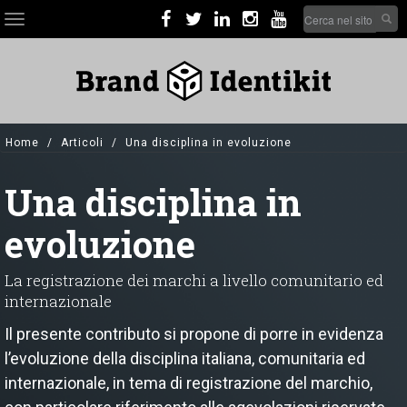
Skip
Search
Toggle
to
form
navigation
main
Cerca nel sito
content
Home
Articoli
Una disciplina in evoluzione
Una disciplina in
evoluzione
La registrazione dei marchi a livello comunitario ed
internazionale
Il presente contributo si propone di porre in evidenza
l’evoluzione della disciplina italiana, comunitaria ed
internazionale, in tema di registrazione del marchio,