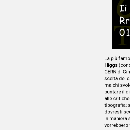
La più famo
Higgs
(cono
CERN di Gin
scelta del c
ma chi svol
puntare il 
alle critic
tipografia; 
dovresti sce
in maniera s
vorrebbero 