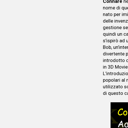
Connare
n
nome di que
nato per imi
delle inven
gestione se
quindi un c
s’ispirò ad
Bob, un’inte
divertente 
introdotto 
in 3D Movie
L’introduzi
popolari al
utilizzato s
di questo ca