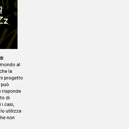
di
l mondo al
che la
gni progetto
i può
e risponde
to di
 i casi,
lo utilizza
 che non