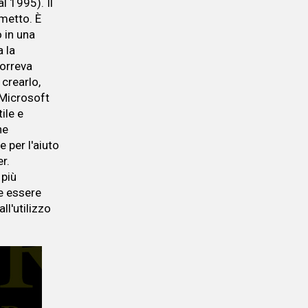
l 1995). Il
umetto. È
o in una
a la
correva
crearlo,
 Microsoft
ile e
ne
 per l'aiuto
r.
 più
e essere
ll'utilizzo