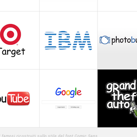
 famosi ricostruiti sullo stile del font Comic Sans.