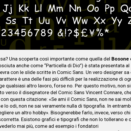
sa? Una scoperta così importante come quella del
Bosone 
sciuta anche come “Particella di Dio”) è stata presentata a
evra con le slide scritte in Comic Sans. Un vero designer sa 
arattere è una delle fasi più difficili per la realizzazione di o
ge qualsiasi altro lavoro, forse no. Per questo motivo, non s
dito verso il disegnatore del Comic Sans Vincent Connare, ch
he con questa citazione: «Se ami il Comic Sans, non ne sai mol
se lo odi, non ne sai veramente nulla di tipografia. In entrambi
gliere un altro hobby». Bisognerebbe farlo, invece, verso chi 
corretta. Esistono grafici e tipografi che non lo tollerano e
vederlo mai più, come ad esempio i fondatori