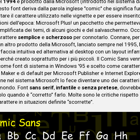
el
1994
e prodotto dalla Microsoft (introdotto nel sistema da
sto font deriva dalla parola inglese "comic" che significa f
tare il carattere utilizzato nelle vignette e per essere inserit
zioni dell'epoca: Microsoft Plus! un pacchetto che permettev
mplificata dei temi, di alcuni giochi e del salvaschermo. Oc
arattere
semplice
e
scherzoso
per connotarlo. Connare, per 
 un altro prodotto della Microsoft, lanciato sempre nel 1995,
rfaccia intuitiva ed alternativa al desktop con un layout infant
perché creato soprattutto per i più piccoli. Il Comic Sans ven
come font di sistema in Windows '95 e scelto come carattere
 Maker e di default per Microsoft Publisher e Internet Explore
one nel sistema Microsoft lo fece diventare uno dei caratteri
 mondo. Font
sans
serif
,
infantile
e
senza
pretese
, dovrebb
olo quando è “corretto” farlo. Molte sono le critiche rispetto a
rattere in situazioni definite “scorrette”.