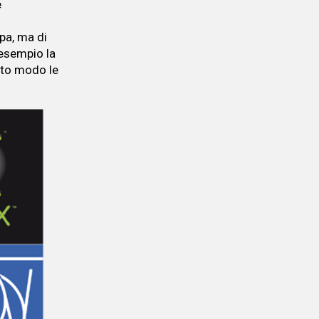
e
pa, ma di
 esempio la
esto modo le