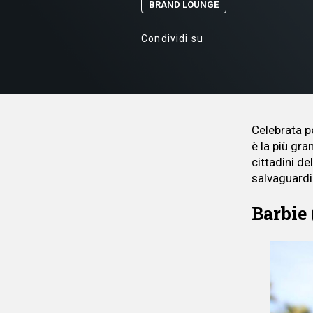
BRAND LOUNGE
Condividi su
Celebrata pe
è la più gr
cittadini d
salvaguardi
Barbie 