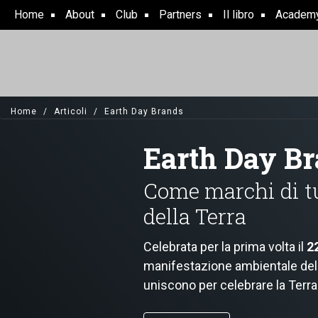
Skip
Home
About
Club
Partners
Il libro
Academ
to
main
content
Home
Articoli
Earth Day Brands
Earth Day B
Come marchi di tu
della Terra
Celebrata per la prima volta il
2
manifestazione ambientale del p
uniscono per celebrare la Terr