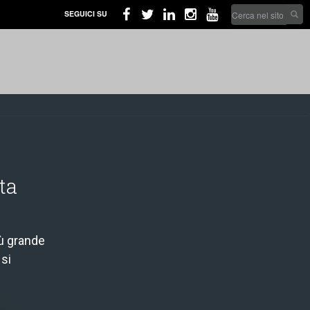
Search
SEGUICI SU
form
Cerca nel sito
ta
iù grande
 si