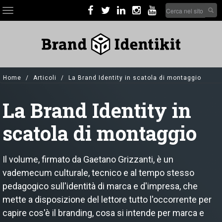
Skip
Search
Toggle
to
form
navigation
main
Cerca nel sito
content
Home
Articoli
La Brand Identity in scatola di montaggio
La Brand Identity in
scatola di montaggio
Il volume, firmato da Gaetano Grizzanti, è un
vademecum culturale, tecnico e al tempo stesso
pedagogico sull'identità di marca e d'impresa, che
mette a disposizione del lettore tutto l'occorrente per
capire cos'è il branding, cosa si intende per marca e